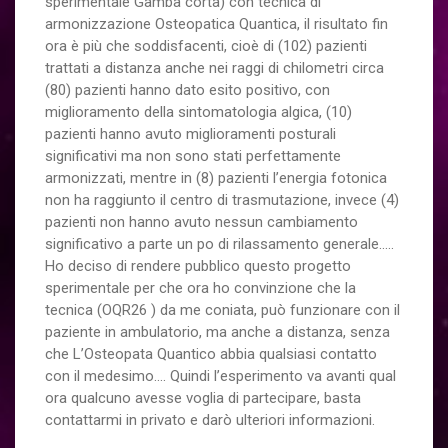
sperimentale Gamba corta) con tecnica di
armonizzazione Osteopatica Quantica, il risultato fin
ora è più che soddisfacenti, cioè di (102) pazienti
trattati a distanza anche nei raggi di chilometri circa
(80) pazienti hanno dato esito positivo, con
miglioramento della sintomatologia algica, (10)
pazienti hanno avuto miglioramenti posturali
significativi ma non sono stati perfettamente
armonizzati, mentre in (8) pazienti l’energia fotonica
non ha raggiunto il centro di trasmutazione, invece (4)
pazienti non hanno avuto nessun cambiamento
significativo a parte un po di rilassamento generale…..
Ho deciso di rendere pubblico questo progetto
sperimentale per che ora ho convinzione che la
tecnica (OQR26 ) da me coniata, può funzionare con il
paziente in ambulatorio, ma anche a distanza, senza
che L’Osteopata Quantico abbia qualsiasi contatto
con il medesimo…. Quindi l’esperimento va avanti qual
ora qualcuno avesse voglia di partecipare, basta
contattarmi in privato e darò ulteriori informazioni.