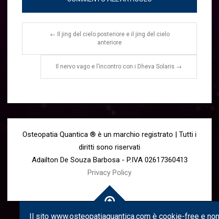
←
Il jing del cielo posteriore e il jing del cielo
anteriore
Il nervo vago e l’incontro con i Dheva Solaris
→
Osteopatia Quantica ® è un marchio registrato | Tutti i
diritti sono riservati
Adailton De Souza Barbosa - P.IVA 02617360413
Privacy Policy
Il sito www.osteopatiaquantica.com è cookie-free e non 